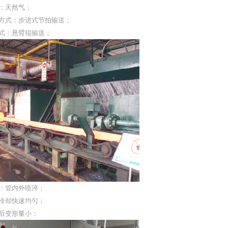
：天然气；
送方式：步进式节拍输送；
式：悬臂辊输送；
：管内外喷淬；
冷却快速均匀；
后变形量小；