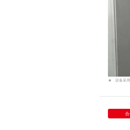
★ 设备采
合