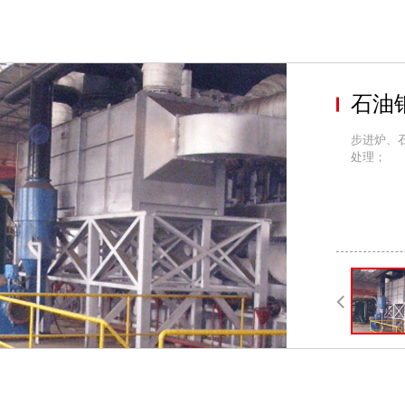
石油
步进炉、
处理；