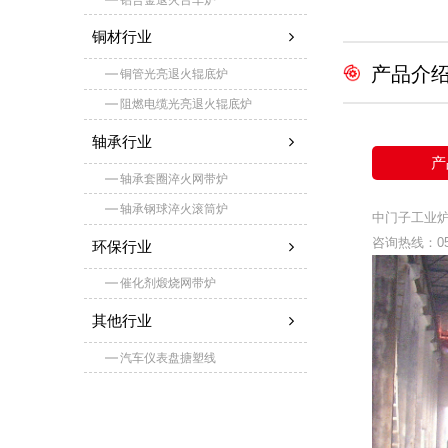
铜材行业
产品介
铜管光亮退火辊底炉
阻燃电缆光亮退火辊底炉
轴承行业
产
轴承套圈淬火网带炉
轴承钢球淬火滚筒炉
中门子工业
咨询热线：051
环保行业
催化剂煅烧网带炉
其他行业
汽车仪表盘搪塑线