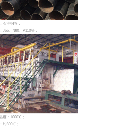
：石油钢管；
J55、N80、P110等；
温度：1000℃；
：约600℃；