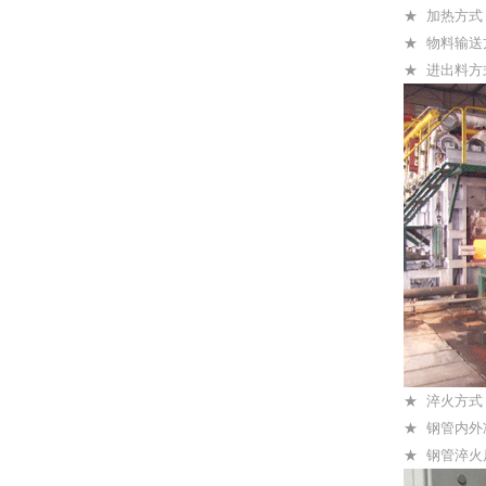
★ 加热方式
★ 物料输
★ 进出料方
★ 淬火方式
★ 钢管内外
★ 钢管淬火